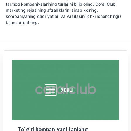
tarmoq kompaniyalarining turlarini bilib oling, Coral Club
marketing rejasining afzalliklarini sinab ko'ring,
kompaniyaning qadriyatlari va vazifasini ichki ishonchingiz
bilan solishtiring.
To`g`ri kompaniyani tanlang