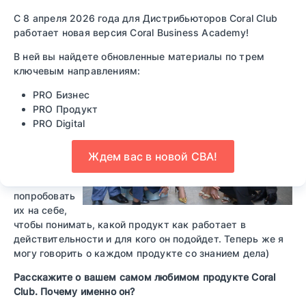
Возможно, вы вспомните неудачу, которая послужила
С 8 апреля 2026 года для Дистрибьюторов Coral Club
вам трамплином для роста…
работает новая версия Coral Business Academy!
— Поначалу я
В ней вы найдете обновленные материалы по трем
старался
ключевым направлениям:
«продавать
PRO Бизнес
продукт» с
PRO Продукт
выгодного
PRO Digital
рекламного
ракурса и
потерпел
Ждем вас в новой CBA!
фиаско.
Решил сам
попробовать
их на себе,
чтобы понимать, какой продукт как работает в
действительности и для кого он подойдет. Теперь же я
могу говорить о каждом продукте со знанием дела)
Расскажите о вашем самом любимом продукте Coral
Club. Почему именно он?