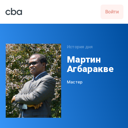
Войти
История дня
Мартин
Агбаракве
Мастер