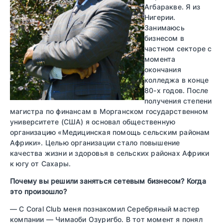
Агбаракве. Я из
Нигерии.
Занимаюсь
бизнесом в
частном секторе с
момента
окончания
колледжа в конце
80-х годов. После
получения степени
магистра по финансам в Морганском государственном
университете (США) я основал общественную
организацию «Медицинская помощь сельским районам
Африки». Целью организации стало повышение
качества жизни и здоровья в сельских районах Африки
к югу от Сахары.
Почему вы решили заняться сетевым бизнесом? Когда
это произошло?
— С Coral Club меня познакомил Серебряный мастер
компании — Чимаоби Озуригбо. В тот момент я понял