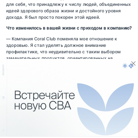
для себя, что принадлежу к числу людей, объединенных
идеей здорового образа жизни и достойного уровня
дохода. Я был просто покорен этой идеей.
Что изменилось в вашей жизни с приходом в компанию?
— Компания Coral Club поменяла мое отношение к
здоровью. Я стал уделять должное внимание
профилактике, что неудивительно с таким выбором
замечательных продуктов, ориентированных на
результат. Главное, что важно понимать, — БАДы не
лекарства! Не нужно ждать, пока организм начнет
давать сбои. Заботьтесь о нем всегда, и лечиться не
будет необходимости.
Что для вас было самым сложным?
— Разобраться с маркетинг-планом)
В чем секрет вашего успеха?
— Я следовал концепции «4 шага к здоровью», как меня
и учил Чимаоби Озуригбо.