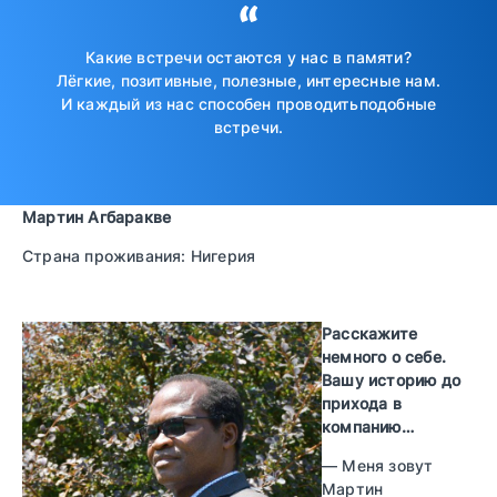
Какие встречи остаются у нас в памяти?
Лёгкие, позитивные, полезные, интересные нам.
И каждый из нас способен проводитьподобные
встречи.
Мартин Агбаракве
Страна проживания: Нигерия
Расскажите
немного о себе.
Вашу историю до
прихода в
компанию…
— Меня зовут
Мартин