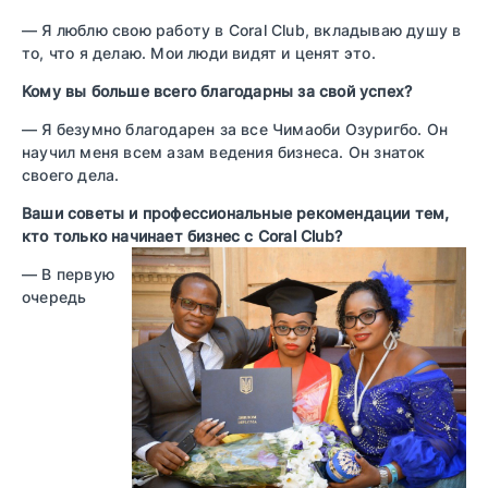
— Я люблю свою работу в Coral Club, вкладываю душу в
то, что я делаю. Мои люди видят и ценят это.
Koмy вы бoльшe вceгo блaгoдapны зa cвoй ycпeх?
— Я безумно благодарен за все Чимаоби Озуригбо. Он
научил меня всем азам ведения бизнеса. Он знаток
своего дела.
Ваши советы и профессиональные рекомендации тем,
кто только начинает бизнес c Coral Club?
— В первую
очередь