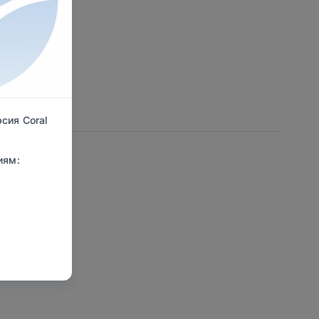
, $
сия Coral
иям: