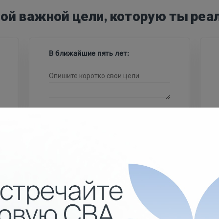
ой важной цели, которую ты реа
В ближайшие пять лет:
.03
и размер дохода
тебя приблизит 