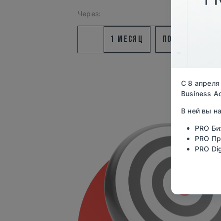
Через:
1 МЕСЯЦ
ПОЛГОДА
С 8 апреля
Business A
В ней вы н
PRO Би
PRO Пр
PRO Dig