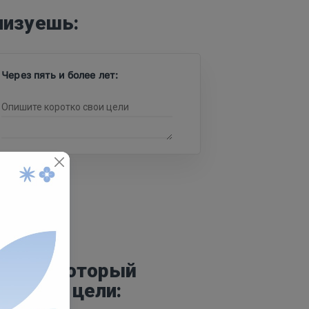
лизуешь:
Через пять и более лет:
 (в $), который
к твоей цели: