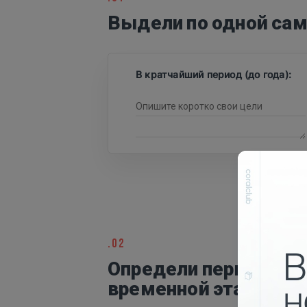
Выдели по одной сам
В кратчайший период (до года):
.02
Определи первый
временной этап: