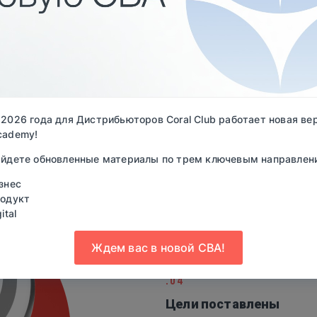
Желаемый доход:
ГОД
ПЯТЬ ЛЕТ
 2026 года для Дистрибьюторов Coral Club работает новая вер
cademy!
айдете обновленные материалы по трем ключевым направлен
знес
одукт
ital
Ждем вас в новой CBA!
.04
Цели поставлены