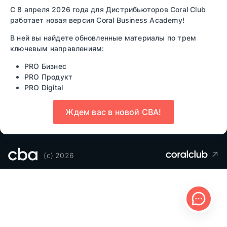
С 8 апреля 2026 года для Дистрибьюторов Coral Club
Быть частью Coral Club
работает новая версия Coral Business Academy!
Прочитай полезную информацию
В ней вы найдете обновленные материалы по трем
ключевым направлениям:
Сервисы компании
Прочитай полезную информацию
PRO Бизнес
PRO Продукт
PRO Digital
Ждем вас в новой CBA!
Назад
Вперед
(c) 2026