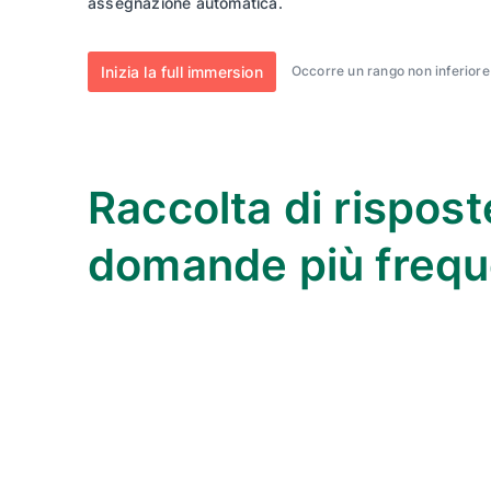
assegnazione automatica.
Inizia la full immersion
Occorre un rango non inferior
Raccolta di rispost
domande più frequ